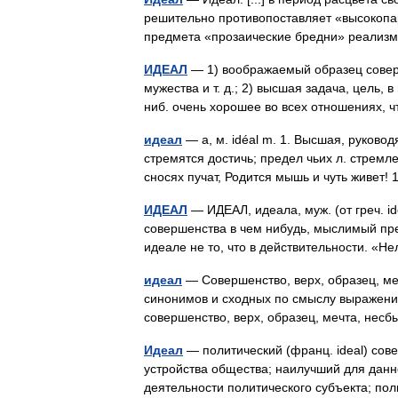
решительно противопоставляет «высокопа
предмета «прозаические бредни» реализ
ИДЕАЛ
— 1) воображаемый образец соверш
мужества и т. д.; 2) высшая задача, цель,
ниб. очень хорошее во всех отношениях,
идеал
— а, м. idéal m. 1. Высшая, руково
стремятся достичь; предел чьих л. стремл
сносях пучат, Родится мышь и чуть живет!
ИДЕАЛ
— ИДЕАЛ, идеала, муж. (от греч. i
совершенства в чем нибудь, мыслимый пре
идеале не то, что в действительности. «
идеал
— Совершенство, верх, образец, меч
синонимов и сходных по смыслу выражений.
совершенство, верх, образец, мечта, не
Идеал
— политический (франц. ideal) сов
устройства общества; наилучший для данно
деятельности политического субъекта; п