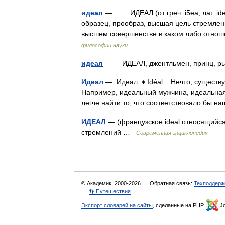
идеал
— ИДЕАЛ (от греч. i5ea, лат. idea
образец, прообраз, высшая цель стремлен
высшем совершенстве в каком либо отн
философии науки
идеал
— ИДЕАЛ, джентльмен, принц, 
Идеал
— Идеал ♦ Idéal Нечто, существую
Например, идеальный мужчина, идеальная 
легче найти то, что соответствовало бы
ИДЕАЛ
— (французское ideal относящийся
стремлений …
Современная энциклопедия
© Академик, 2000-2026
Обратная связь:
Техподдерж
👣 Путешествия
Экспорт словарей на сайты
, сделанные на PHP,
Jo