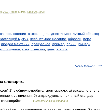
ых
.
АСТ
-
Пресс
Книга
.
Бабенко
.
2009
.
тва
,
воплощение
,
высшая цель
,
джентльмен
,
лучший образец
,
настоящий мужик
,
несбыточное желание
,
образец
,
перл
,
предел мечтаний
,
прекрасное
,
пример
,
принц
,
рыцарь
,
 воплощение
,
совершенство
,
цель
,
эталон
идеализация
их словарях:
аз, идея) 1) в общеупотребительном смысле: а) высшая степень
яние к. л. явления, б) индивидуально принятый стандарт
ило, касающийся… …
Философская энциклопедия
своей работы над национально реалистическим стилем Пушкин