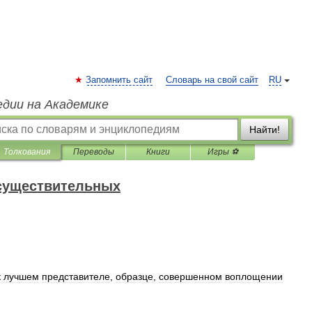
Запомнить сайт
Словарь на свой сайт
RU
едии на Академике
Найти!
Толкования
Переводы
Книги
Игры ⚽
 существительных
к
лучшем
представителе
,
образце
,
совершенном
воплощении