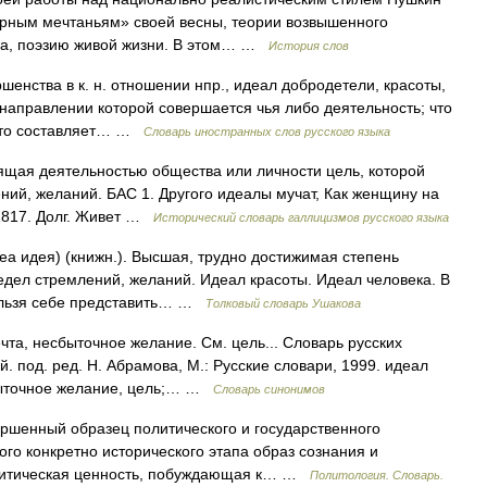
рным мечтаньям» своей весны, теории возвышенного
ма, поэзию живой жизни. В этом… …
История слов
енства в к. н. отношении нпр., идеал добродетели, красоты,
 в направлении которой совершается чья либо деятельность; что
 что составляет… …
Словарь иностранных слов русского языка
дящая деятельностью общества или личности цель, которой
ений, желаний. БАС 1. Другого идеалы мучат, Как женщину на
 1817. Долг. Живет …
Исторический словарь галлицизмов русского языка
dea идея) (книжн.). Высшая, трудно достижимая степень
дел стремлений, желаний. Идеал красоты. Идеал человека. В
Нельзя себе представить… …
Толковый словарь Ушакова
та, несбыточное желание. См. цель... Словарь русских
 под. ред. Н. Абрамова, М.: Русские словари, 1999. идеал
сбыточное желание, цель;… …
Словарь синонимов
ершенный образец политического и государственного
го конкретно исторического этапа образ сознания и
олитическая ценность, побуждающая к… …
Политология. Словарь.