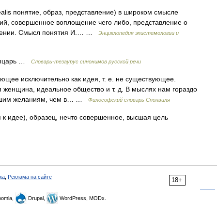
lis понятие, образ, представление) в широком смысле
ий, совершенное воплощение чего либо, представление о
ошении. Смысл понятия И.… …
Энциклопедия эпистемологии и
рыцарь …
Словарь-тезаурус синонимов русской речи
щее исключительно как идея, т. е. не существующее.
женщина, идеальное общество и т. д. В мыслях нам гораздо
 нашим желаниям, чем в… …
Философский словарь Спонвиля
 к идее), образец, нечто совершенное, высшая цель
ка
,
Реклама на сайте
18+
omla,
Drupal,
WordPress, MODx.