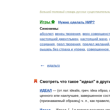
Большой
толковый
словарь
русских
существительн
Игры ⚽
Нужно сделать НИР?
Синонимы
:
абсолют
,
венец творения
,
верх совершенс
настоящий джентльмен
,
настоящий мачо
,
создания
,
перл творения
,
предел желаний
рыцарь без страха и упрека
,
совершенное
идальго
Смотреть что такое "идеал" в друг
ИДЕАЛ
— (от лат. idealis, греч. idea обр
ценного или наилучшее, завершенное состо
(признаваемый образец) ч. л., как прав
Идеал
— Идеал. [...] в период расцвета 