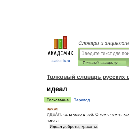
Словари и энциклоп
academic.ru
Толковый словарь русских существительных
Толковый словарь русских
идеал
Толкование
Перевод
идеал
ИДЕА́Л
, -
а
,
м
чего
и
чей
.
О
ком
-,
чем
-
л
.
ка
чего
-
л
.
Идеал
доброты
,
красоты
.